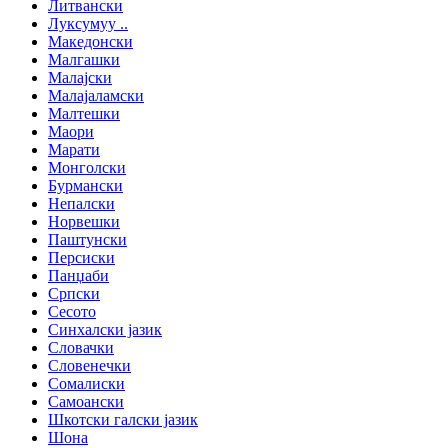
Литвански
Луксумуу ..
Македонски
Малгашки
Малајски
Малајаламски
Малтешки
Маори
Марати
Монголски
Бурмански
Непалски
Норвешки
Паштунски
Персиски
Панџаби
Српски
Сесото
Синхалски јазик
Словачки
Словенечки
Сомалиски
Самоански
Шкотски галски јазик
Шона