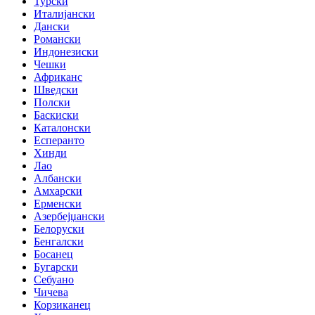
Турски
Италијански
Дански
Романски
Индонезиски
Чешки
Африканс
Шведски
Полски
Баскиски
Каталонски
Есперанто
Хинди
Лао
Албански
Амхарски
Ерменски
Азербејџански
Белоруски
Бенгалски
Босанец
Бугарски
Себуано
Чичева
Корзиканец