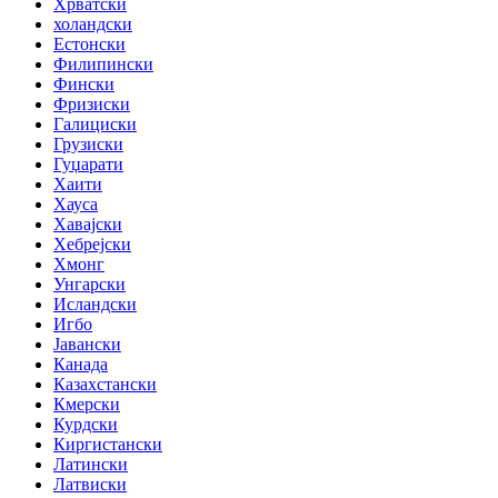
Хрватски
холандски
Естонски
Филипински
Фински
Фризиски
Галициски
Грузиски
Гуџарати
Хаити
Хауса
Хавајски
Хебрејски
Хмонг
Унгарски
Исландски
Игбо
Јавански
Канада
Казахстански
Кмерски
Курдски
Киргистански
Латински
Латвиски