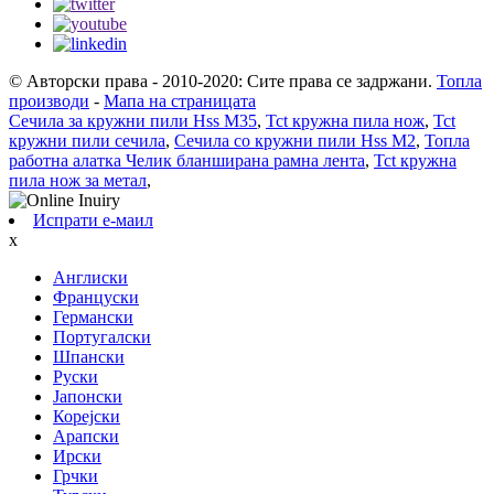
© Авторски права - 2010-2020: Сите права се задржани.
Топла
производи
-
Мапа на страницата
Сечила за кружни пили Hss M35
,
Tct кружна пила нож
,
Tct
кружни пили сечила
,
Сечила со кружни пили Hss M2
,
Топла
работна алатка Челик бланширана рамна лента
,
Tct кружна
пила нож за метал
,
Испрати е-маил
x
Англиски
Француски
Германски
Португалски
Шпански
Руски
Јапонски
Корејски
Арапски
Ирски
Грчки