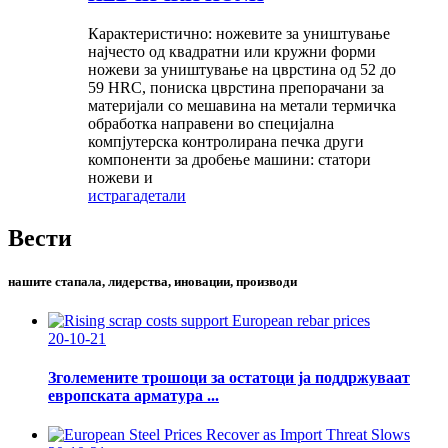
Карактеристично: ножевите за уништување
најчесто од квадратни или кружни форми
ножеви за уништување на цврстина од 52 до
59 HRC, пониска цврстина препорачани за
материјали со мешавина на метали термичка
обработка направени во специјална
компјутерска контролирана печка други
компоненти за дробење машини: статори
ножеви и
истрага
детали
Вести
нашите стапала, лидерства, иновации, производи
20-10-21
Зголемените трошоци за остатоци ја поддржуваат
европската арматура ...