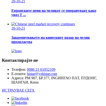
20-10-21
Европските цени на челикот се опоравуваат како
увоз Т ...
20-10-21
Закрепнувањето на кинескиот пазар на челик
продолжува
Контактирајте не
Телефон:
0086 21 61052109
Е-пошта:
histar@yshistar.com
Адреса:
РМ 907, БР.377, INGИНГАО ПАТ, ПУДОНГ,
ШАНГАИ, Кина
ИСТРАУВАЕ СЕГА