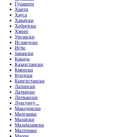
Гуџарати
Хаити
Хауса
Хавајски
Хебрејски
Хмонг
Унгарски
Исландски
Игбо
Јавански
Канада
Казахстански
Кмерски
Курдски
Киргистански
Латински
Латвиски
Литвански
Луксумуу ..
Македонски
Малгашки
Малајски
Малајаламски
Малтешки
Маори