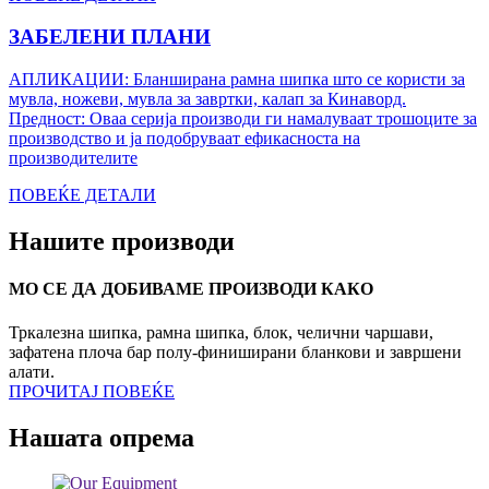
ЗАБЕЛЕНИ ПЛАНИ
АПЛИКАЦИИ: Бланширана рамна шипка што се користи за
мувла, ножеви, мувла за завртки, калап за Кинаворд.
Предност: Оваа серија производи ги намалуваат трошоците за
производство и ја подобруваат ефикасноста на
производителите
ПОВЕЌЕ ДЕТАЛИ
Нашите производи
МО CЕ ДА ДОБИВАМЕ ПРОИЗВОДИ КАКО
Тркалезна шипка, рамна шипка, блок, челични чаршави,
зафатена плоча бар полу-финиширани бланкови и завршени
алати.
ПРОЧИТАЈ ПОВЕЌЕ
Нашата опрема