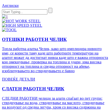
Англиски
OTЕШКИ РАБОТЕН ЧЕЛИК
Топла работна алатка Челик, како што имплицира нивното
име, се користи таму каде што работните температури на
алатот можат да достигнат нивоа каде што е важна отпорноста
кон омекнување, проверка на топлина и удари, има висока
отпорност на топлина и средна отпорност на абење,
изобличувањето во стврднувањето е бавно
ПОВЕЌЕ ДЕТАЛИ
СЛАТЕН РАБОТЕН ЧЕЛИК
СЛЕДНИ РАБОТНИ челици за алати спаѓаат во пет групи:
стврднување на вода, стврднување на маслото, стврднување
на воздухот од средна легура, хром со висока содржина на