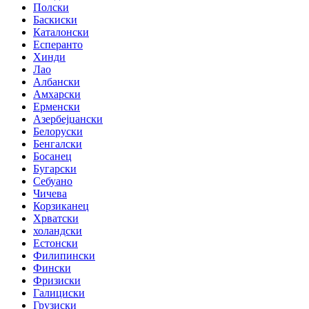
Полски
Баскиски
Каталонски
Есперанто
Хинди
Лао
Албански
Амхарски
Ерменски
Азербејџански
Белоруски
Бенгалски
Босанец
Бугарски
Себуано
Чичева
Корзиканец
Хрватски
холандски
Естонски
Филипински
Фински
Фризиски
Галициски
Грузиски