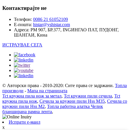
Контактирајте не
Телефон:
0086 21 61052109
Е-пошта:
histar@yshistar.com
Адреса:
РМ 907, БР.377, INGИНГАО ПАТ, ПУДОНГ,
ШАНГАИ, Кина
ИСТРАУВАЕ СЕГА
© Авторски права - 2010-2020: Сите права се задржани.
Топла
производи
-
Мапа на страницата
Tct кружна пила нож за метал
,
Tct кружни пили сечила
,
Tct
кружна пила нож
,
Сечила за кружни пили Hss M35
,
Сечила со
кружни пили Hss M2
,
Топла работна алатка Челик
бланширана рамна лента
,
Испрати е-маил
x