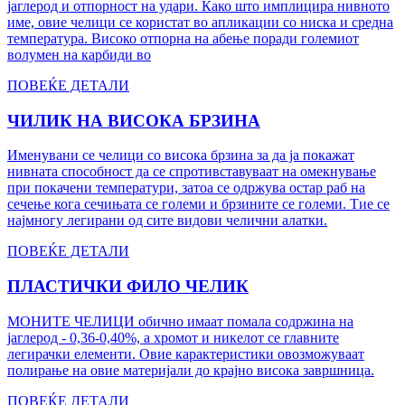
јаглерод и отпорност на удари. Како што имплицира нивното
име, овие челици се користат во апликации со ниска и средна
температура. Високо отпорна на абење поради големиот
волумен на карбиди во
ПОВЕЌЕ ДЕТАЛИ
ЧИЛИК НА ВИСОКА БРЗИНА
Именувани се челици со висока брзина за да ја покажат
нивната способност да се спротивставуваат на омекнување
при покачени температури, затоа се одржува остар раб на
сечење кога сечињата се големи и брзините се големи. Тие се
најмногу легирани од сите видови челични алатки.
ПОВЕЌЕ ДЕТАЛИ
ПЛАСТИЧКИ ФИЛО ЧЕЛИК
МОНИТЕ ЧЕЛИЦИ обично имаат помала содржина на
јаглерод - 0,36-0,40%, а хромот и никелот се главните
легирачки елементи. Овие карактеристики овозможуваат
полирање на овие материјали до крајно висока завршница.
ПОВЕЌЕ ДЕТАЛИ