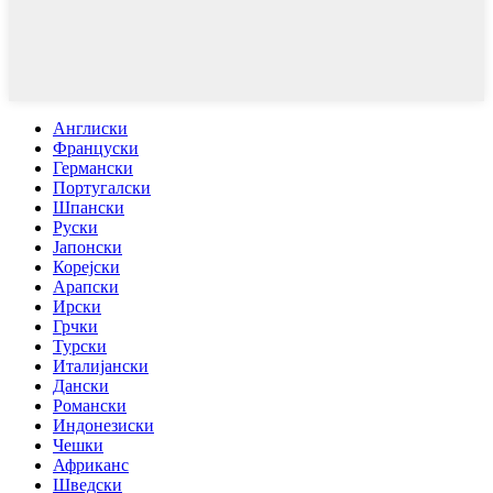
Англиски
Француски
Германски
Португалски
Шпански
Руски
Јапонски
Корејски
Арапски
Ирски
Грчки
Турски
Италијански
Дански
Романски
Индонезиски
Чешки
Африканс
Шведски