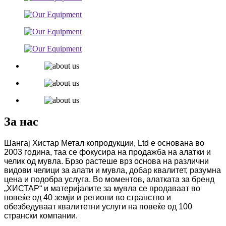
За нас
Шангај Хистар Метал копродукции, Ltd е основана во
2003 година, таа се фокусира на продажба на алатки
и
челик од мувла. Брзо растеше врз основа на различни
видови челици за алати и мувла, добар квалитет, разумна
цена и подобра услуга. Во моментов, алатката за бренд
„ХИСТАР“ и материјалите за мувла се продаваат во
повеќе од 40 земји и региони во странство и
обезбедуваат квалитетни услуги на повеќе од 100
странски компании.