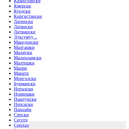
Казахстански
Кмерски
Курдски
Киргистански
Латински
Латвиски
Литвански
Луксумуу ..
Македонски
Малгашки
Малајски
Малајаламски
Малтешки
Маори
Марати
Монголски
Бурмански
Непалски
Норвешки
Паштунски
Персиски
Панџаби
Српски
Сесото
Синхалски јазик