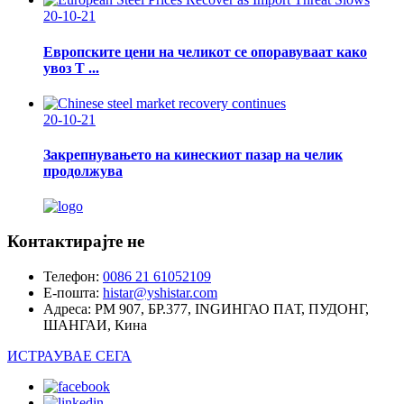
20-10-21
Европските цени на челикот се опоравуваат како
увоз Т ...
20-10-21
Закрепнувањето на кинескиот пазар на челик
продолжува
Контактирајте не
Телефон:
0086 21 61052109
Е-пошта:
histar@yshistar.com
Адреса:
РМ 907, БР.377, INGИНГАО ПАТ, ПУДОНГ,
ШАНГАИ, Кина
ИСТРАУВАЕ СЕГА