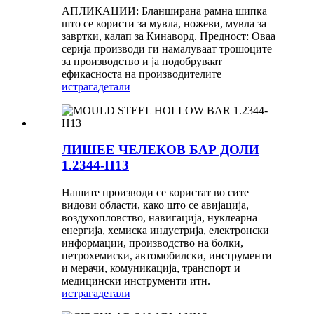
АПЛИКАЦИИ: Бланширана рамна шипка
што се користи за мувла, ножеви, мувла за
завртки, калап за Кинаворд. Предност: Оваа
серија производи ги намалуваат трошоците
за производство и ја подобруваат
ефикасноста на производителите
истрага
детали
ЛИШЕЕ ЧЕЛЕКОВ БАР ДОЛИ
1.2344-H13
Нашите производи се користат во сите
видови области, како што се авијација,
воздухопловство, навигација, нуклеарна
енергија, хемиска индустрија, електронски
информации, производство на болки,
петрохемиски, автомобилски, инструменти
и мерачи, комуникација, транспорт и
медицински инструменти итн.
истрага
детали