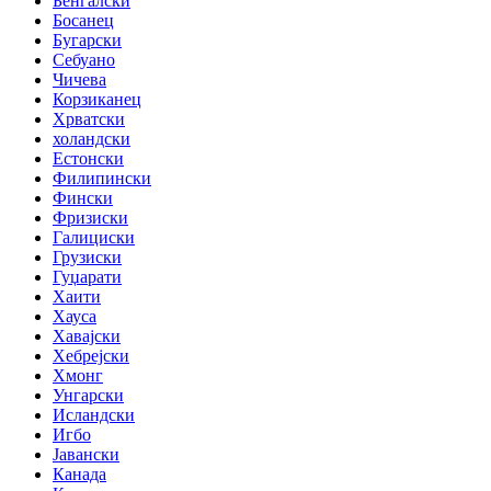
Бенгалски
Босанец
Бугарски
Себуано
Чичева
Корзиканец
Хрватски
холандски
Естонски
Филипински
Фински
Фризиски
Галициски
Грузиски
Гуџарати
Хаити
Хауса
Хавајски
Хебрејски
Хмонг
Унгарски
Исландски
Игбо
Јавански
Канада