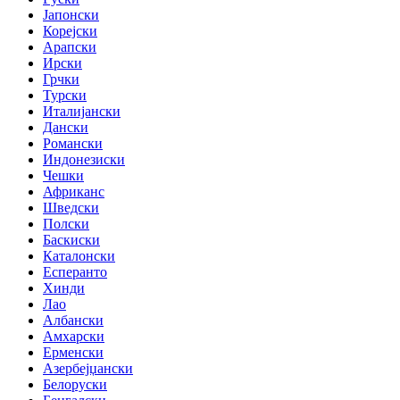
Јапонски
Корејски
Арапски
Ирски
Грчки
Турски
Италијански
Дански
Романски
Индонезиски
Чешки
Африканс
Шведски
Полски
Баскиски
Каталонски
Есперанто
Хинди
Лао
Албански
Амхарски
Ерменски
Азербејџански
Белоруски