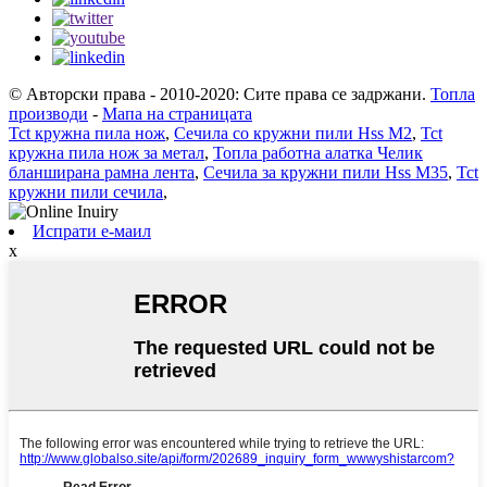
© Авторски права - 2010-2020: Сите права се задржани.
Топла
производи
-
Мапа на страницата
Tct кружна пила нож
,
Сечила со кружни пили Hss M2
,
Tct
кружна пила нож за метал
,
Топла работна алатка Челик
бланширана рамна лента
,
Сечила за кружни пили Hss M35
,
Tct
кружни пили сечила
,
Испрати е-маил
x