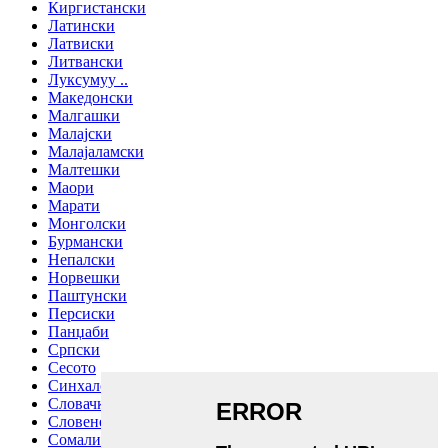
Киргистански
Латински
Латвиски
Литвански
Луксумуу ..
Македонски
Малгашки
Малајски
Малајаламски
Малтешки
Маори
Марати
Монголски
Бурмански
Непалски
Норвешки
Паштунски
Персиски
Панџаби
Српски
Сесото
Синхалски јазик
Словачки
Словенечки
Сомалиски