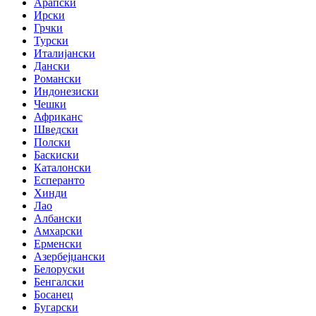
Арапски
Ирски
Грчки
Турски
Италијански
Дански
Романски
Индонезиски
Чешки
Африканс
Шведски
Полски
Баскиски
Каталонски
Есперанто
Хинди
Лао
Албански
Амхарски
Ерменски
Азербејџански
Белоруски
Бенгалски
Босанец
Бугарски