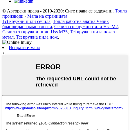
© Авторски права - 2010-2020: Сите права се задржани.
Топла
производи
-
Мапа на страницата
Tct кружни пили сечила
,
Топла работна алатка Челик
бланширана рамна лента
,
Сечила со кружни пили Hss M2
,
Сечила за кружни пили Hss M35
,
Tct кружна пила нож за
метал
,
Tct кружна пила нож
,
Испрати е-маил
x