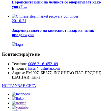
Европските цени на челикот се опоравуваат како
увоз Т ...
20-10-21
Закрепнувањето на кинескиот пазар на челик
продолжува
Контактирајте не
Телефон:
0086 21 61052109
Е-пошта:
histar@yshistar.com
Адреса:
РМ 907, БР.377, INGИНГАО ПАТ, ПУДОНГ,
ШАНГАИ, Кина
ИСТРАУВАЕ СЕГА