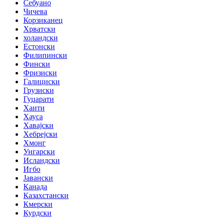
Себуано
Чичева
Корзиканец
Хрватски
холандски
Естонски
Филипински
Фински
Фризиски
Галициски
Грузиски
Гуџарати
Хаити
Хауса
Хавајски
Хебрејски
Хмонг
Унгарски
Исландски
Игбо
Јавански
Канада
Казахстански
Кмерски
Курдски