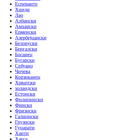
Есперанто
Хинди
Лао
Албански
Амхарски
Ерменски
Азербејџански
Белоруски
Бенгалски
Босанец
Бугарски
Себуано
Чичева
Корзиканец
Хрватски
холандски
Естонски
Филипински
Фински
Фризиски
Галициски
Грузиски
Гуџарати
Хаити
Хауса