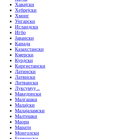
Хавајски
Хебрејски
Хмонг
Унгарски
Исландски
Игбо
Јавански
Канада
Казахстански
Кмерски
Курдски
Киргистански
Латински
Латвиски
Литвански
Луксумуу ..
Македонски
Малгашки
Малајски
Малајаламски
Малтешки
Маори
Марати
Монголски
Бурмански