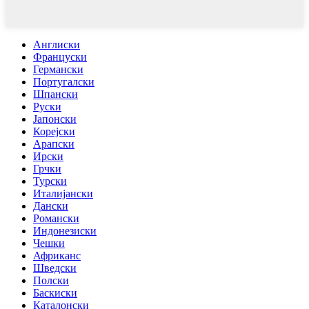
Англиски
Француски
Германски
Португалски
Шпански
Руски
Јапонски
Корејски
Арапски
Ирски
Грчки
Турски
Италијански
Дански
Романски
Индонезиски
Чешки
Африканс
Шведски
Полски
Баскиски
Каталонски