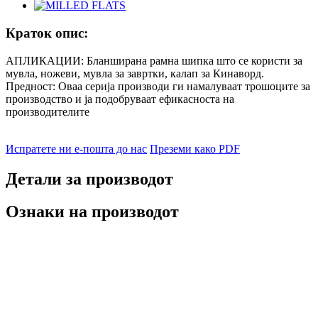
Краток опис:
АПЛИКАЦИИ: Бланширана рамна шипка што се користи за
мувла, ножеви, мувла за завртки, калап за Кинаворд.
Предност: Оваа серија производи ги намалуваат трошоците за
производство и ја подобруваат ефикасноста на
производителите
Испратете ни е-пошта до нас
Преземи како PDF
Детали за производот
Ознаки на производот