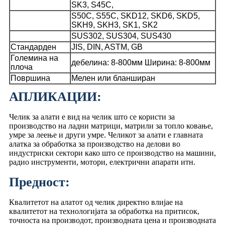
SK3, S45C,
S50C, S55C, SKD12, SKD6, SKD5,
SKH9, SKH3, SK1, SK2
SUS302, SUS304, SUS430
Стандарден
JIS, DIN, ASTM, GB
Големина на
дебелина: 8-800мм Ширина: 8-800мм
плоча
Површина
Мелен или бланширан
АПЛИКАЦИИ:
Челик за алати е вид на челик што се користи за
производство на ладни матрици, матрили за топло ковање,
умре за леење и други умре. Челикот за алати е главната
алатка за обработка за производство на делови во
индустриски сектори како што се производство на машини,
радио инструменти, мотори, електрични апарати итн.
Предност:
Квалитетот на алатот од челик директно влијае на
квалитетот на технологијата за обработка на притисок,
точноста на производот, производната цена и производната