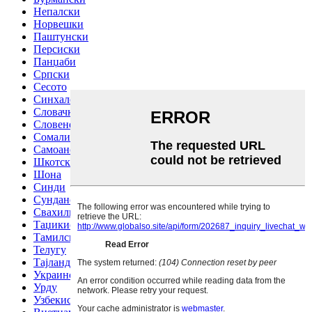
Непалски
Норвешки
Паштунски
Персиски
Панџаби
Српски
Сесото
Синхалски јазик
Словачки
Словенечки
Сомалиски
Самоански
Шкотски галски јазик
Шона
Синди
Сундански
Свахили
Таџикистански
Тамилски
Телугу
Тајландски
Украински
Урду
Узбекистански