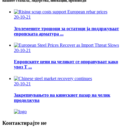
нашите стапала, лидерства, иновации, производи
20-10-21
Зголемените трошоци за остатоци ја поддржуваат
европската арматура ...
20-10-21
Европските цени на челикот се опоравуваат како
увоз Т ...
20-10-21
Закрепнувањето на кинескиот пазар на челик
продолжува
Контактирајте не