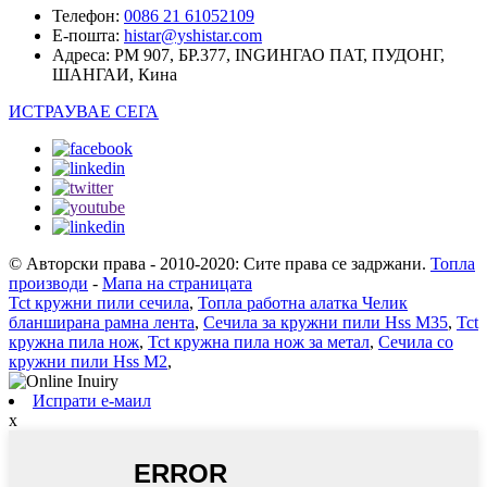
Телефон:
0086 21 61052109
Е-пошта:
histar@yshistar.com
Адреса:
РМ 907, БР.377, INGИНГАО ПАТ, ПУДОНГ,
ШАНГАИ, Кина
ИСТРАУВАЕ СЕГА
© Авторски права - 2010-2020: Сите права се задржани.
Топла
производи
-
Мапа на страницата
Tct кружни пили сечила
,
Топла работна алатка Челик
бланширана рамна лента
,
Сечила за кружни пили Hss M35
,
Tct
кружна пила нож
,
Tct кружна пила нож за метал
,
Сечила со
кружни пили Hss M2
,
Испрати е-маил
x