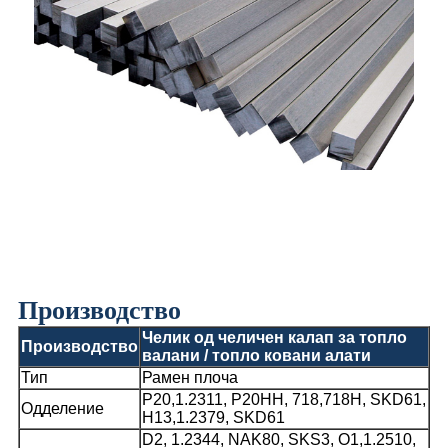
Производство
Челик од челичен калап за топло
Производство
валани / топло ковани алати
Тип
Рамен плоча
P20,1.2311, P20HH, 718,718H, SKD61,
Одделение
H13,1.2379, SKD61
D2, 1.2344, NAK80, SKS3, O1,1.2510,