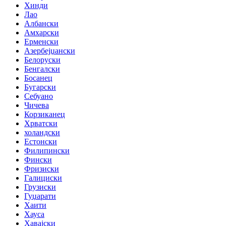
Хинди
Лао
Албански
Амхарски
Ерменски
Азербејџански
Белоруски
Бенгалски
Босанец
Бугарски
Себуано
Чичева
Корзиканец
Хрватски
холандски
Естонски
Филипински
Фински
Фризиски
Галициски
Грузиски
Гуџарати
Хаити
Хауса
Хавајски