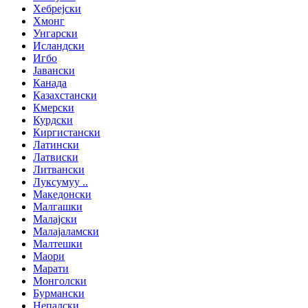
Хебрејски
Хмонг
Унгарски
Исландски
Игбо
Јавански
Канада
Казахстански
Кмерски
Курдски
Киргистански
Латински
Латвиски
Литвански
Луксумуу ..
Македонски
Малгашки
Малајски
Малајаламски
Малтешки
Маори
Марати
Монголски
Бурмански
Непалски