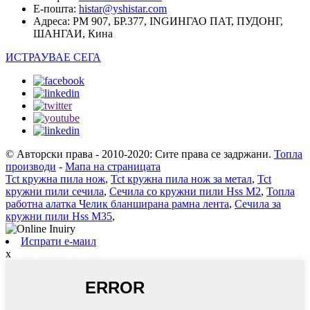
Е-пошта:
histar@yshistar.com
Адреса:
РМ 907, БР.377, INGИНГАО ПАТ, ПУДОНГ,
ШАНГАИ, Кина
ИСТРАУВАЕ СЕГА
© Авторски права - 2010-2020: Сите права се задржани.
Топла
производи
-
Мапа на страницата
Tct кружна пила нож
,
Tct кружна пила нож за метал
,
Tct
кружни пили сечила
,
Сечила со кружни пили Hss M2
,
Топла
работна алатка Челик бланширана рамна лента
,
Сечила за
кружни пили Hss M35
,
Испрати е-маил
x