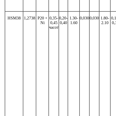
HSM38
1,2738
P20 +
0,35-
0,20-
1.30-
0,030
0,030
1.80-
0,
Ni
0,45
0,40
1.60
2.10
0,
часот