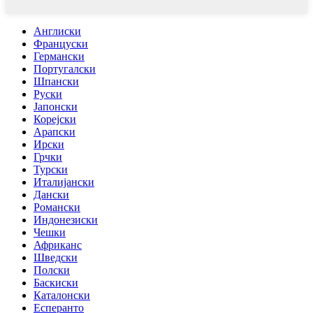
Англиски
Француски
Германски
Португалски
Шпански
Руски
Јапонски
Корејски
Арапски
Ирски
Грчки
Турски
Италијански
Дански
Романски
Индонезиски
Чешки
Африканс
Шведски
Полски
Баскиски
Каталонски
Есперанто