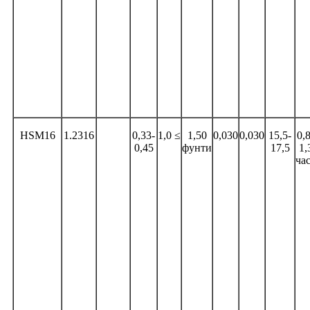
HSM16
1.2316
0,33-
1,0 ≤
1,50
0,030
0,030
15,5-
0,
0,45
фунти
17,5
1,
ча