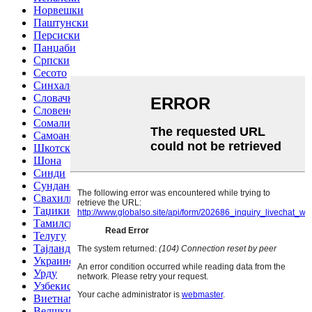
Норвешки
Паштунски
Персиски
Панџаби
Српски
Сесото
Синхалски јазик
Словачки
Словенечки
Сомалиски
Самоански
Шкотски галски јазик
Шона
Синди
Сундански
Свахили
Таџикистански
Тамилски
Телугу
Тајландски
Украински
Урду
Узбекистански
Виетнамски
Велшки