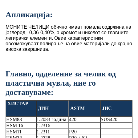
Апликација:
МОНИТЕ ЧЕЛИЦИ обично имаат помала содржина на
јаглерод - 0,36-0,40%, а хромот и никелот се главните
легирачки елементи. Овие карактеристики
овозможуваат полирање на овие материјали до крајно
висока завршница.
Главно, одделение за челик од
пластична мувла, ние го
доставуваме:
ХИСТАР
ДИН
ASTM
ЈИС
HSM83
1.2083 година
420
SUS420
HSM 16
1.2316
HSM11
1.2311
P20
HSM38
1,2738
P20 + Ni