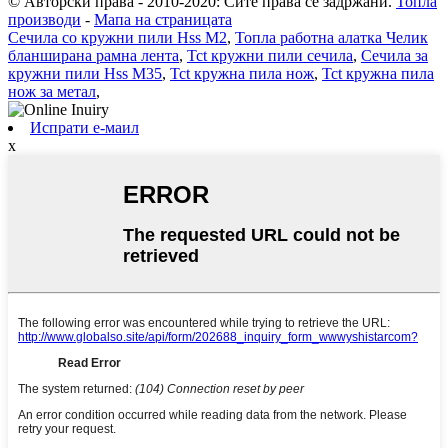
© Авторски права - 2010-2020: Сите права се задржани.
Топла
производи
-
Мапа на страницата
Сечила со кружни пили Hss M2
,
Топла работна алатка Челик
бланширана рамна лента
,
Tct кружни пили сечила
,
Сечила за
кружни пили Hss M35
,
Tct кружна пила нож
,
Tct кружна пила
нож за метал
,
Испрати е-маил
x