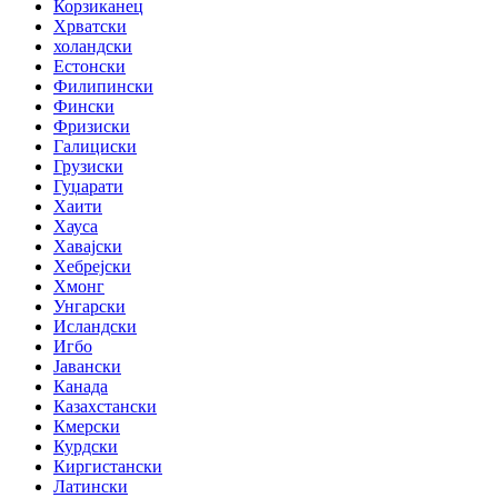
Корзиканец
Хрватски
холандски
Естонски
Филипински
Фински
Фризиски
Галициски
Грузиски
Гуџарати
Хаити
Хауса
Хавајски
Хебрејски
Хмонг
Унгарски
Исландски
Игбо
Јавански
Канада
Казахстански
Кмерски
Курдски
Киргистански
Латински