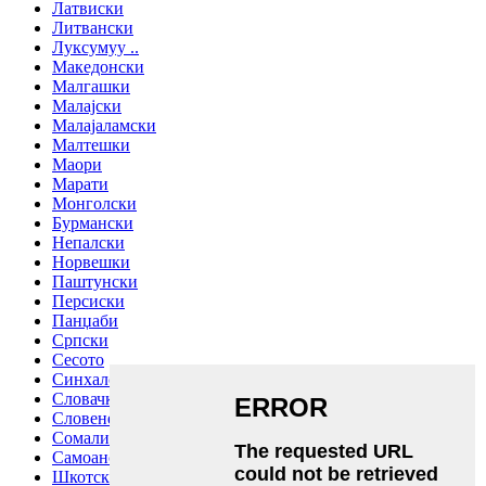
Латвиски
Литвански
Луксумуу ..
Македонски
Малгашки
Малајски
Малајаламски
Малтешки
Маори
Марати
Монголски
Бурмански
Непалски
Норвешки
Паштунски
Персиски
Панџаби
Српски
Сесото
Синхалски јазик
Словачки
Словенечки
Сомалиски
Самоански
Шкотски галски јазик