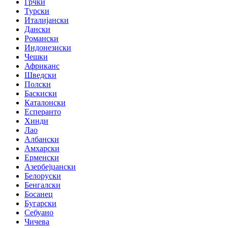
Грчки
Турски
Италијански
Дански
Романски
Индонезиски
Чешки
Африканс
Шведски
Полски
Баскиски
Каталонски
Есперанто
Хинди
Лао
Албански
Амхарски
Ерменски
Азербејџански
Белоруски
Бенгалски
Босанец
Бугарски
Себуано
Чичева