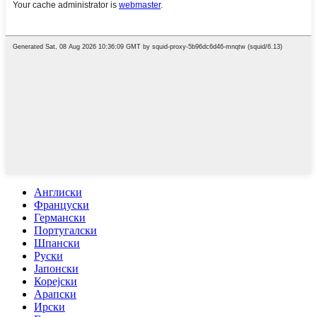
Англиски
Француски
Германски
Португалски
Шпански
Руски
Јапонски
Корејски
Арапски
Ирски