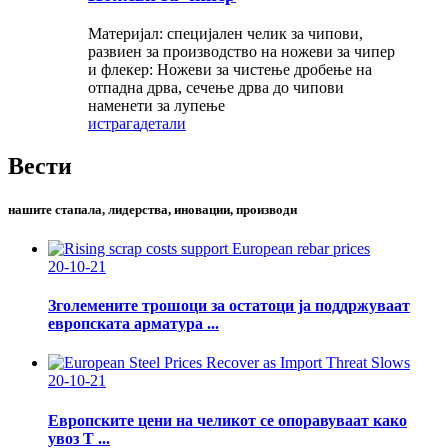
Материјал: специјален челик за чипови,
развиен за производство на ножеви за чипер
и флекер: Ножеви за чистење дробење на
отпадна дрва, сечење дрва до чипови
наменети за лупење
истрага
детали
Вести
нашите стапала, лидерства, иновации, производи
20-10-21
Зголемените трошоци за остатоци ја поддржуваат
европската арматура ...
20-10-21
Европските цени на челикот се опоравуваат како
увоз Т ...