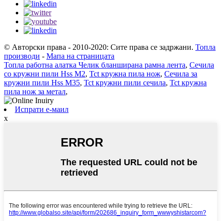
© Авторски права - 2010-2020: Сите права се задржани.
Топла
производи
-
Мапа на страницата
Топла работна алатка Челик бланширана рамна лента
,
Сечила
со кружни пили Hss M2
,
Tct кружна пила нож
,
Сечила за
кружни пили Hss M35
,
Tct кружни пили сечила
,
Tct кружна
пила нож за метал
,
Испрати е-маил
x