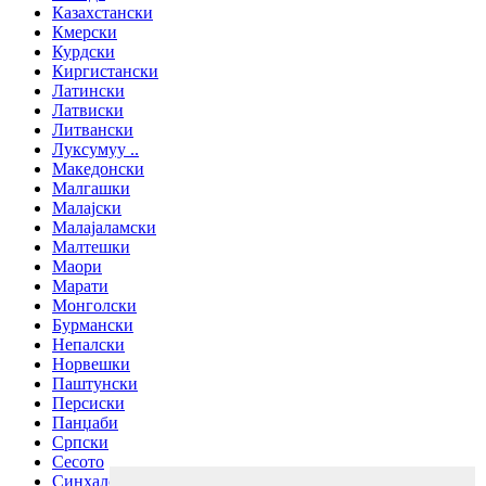
Казахстански
Кмерски
Курдски
Киргистански
Латински
Латвиски
Литвански
Луксумуу ..
Македонски
Малгашки
Малајски
Малајаламски
Малтешки
Маори
Марати
Монголски
Бурмански
Непалски
Норвешки
Паштунски
Персиски
Панџаби
Српски
Сесото
Синхалски јазик