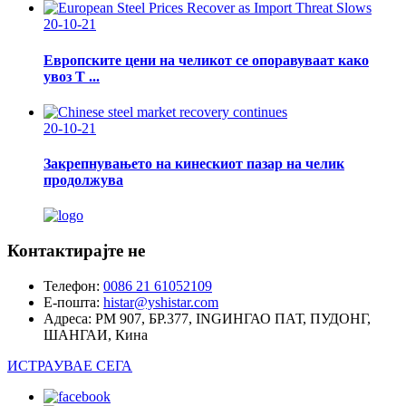
20-10-21
Европските цени на челикот се опоравуваат како
увоз Т ...
20-10-21
Закрепнувањето на кинескиот пазар на челик
продолжува
Контактирајте не
Телефон:
0086 21 61052109
Е-пошта:
histar@yshistar.com
Адреса:
РМ 907, БР.377, INGИНГАО ПАТ, ПУДОНГ,
ШАНГАИ, Кина
ИСТРАУВАЕ СЕГА