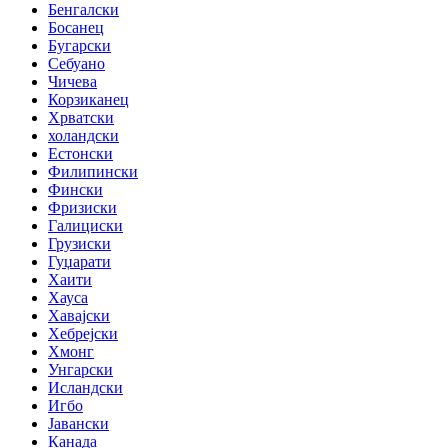
Бенгалски
Босанец
Бугарски
Себуано
Чичева
Корзиканец
Хрватски
холандски
Естонски
Филипински
Фински
Фризиски
Галициски
Грузиски
Гуџарати
Хаити
Хауса
Хавајски
Хебрејски
Хмонг
Унгарски
Исландски
Игбо
Јавански
Канада