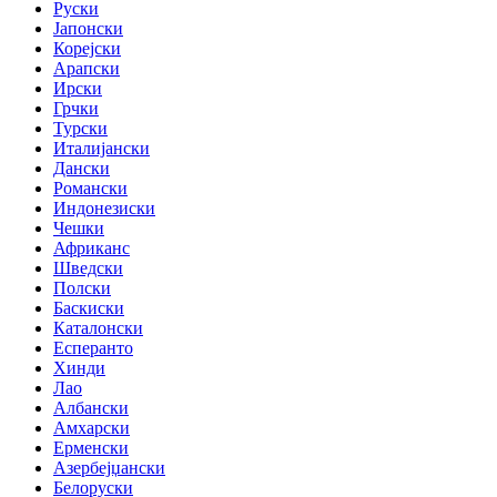
Руски
Јапонски
Корејски
Арапски
Ирски
Грчки
Турски
Италијански
Дански
Романски
Индонезиски
Чешки
Африканс
Шведски
Полски
Баскиски
Каталонски
Есперанто
Хинди
Лао
Албански
Амхарски
Ерменски
Азербејџански
Белоруски