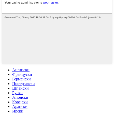
Англиски
Француски
Германски
Португалски
Шпански
Руски
Јапонски
Корејски
Арапски
Ирски