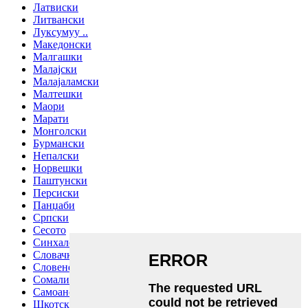
Латвиски
Литвански
Луксумуу ..
Македонски
Малгашки
Малајски
Малајаламски
Малтешки
Маори
Марати
Монголски
Бурмански
Непалски
Норвешки
Паштунски
Персиски
Панџаби
Српски
Сесото
Синхалски јазик
Словачки
Словенечки
Сомалиски
Самоански
Шкотски галски јазик