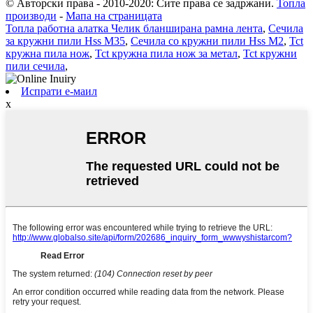
© Авторски права - 2010-2020: Сите права се задржани.
Топла
производи
-
Мапа на страницата
Топла работна алатка Челик бланширана рамна лента
,
Сечила
за кружни пили Hss M35
,
Сечила со кружни пили Hss M2
,
Tct
кружна пила нож
,
Tct кружна пила нож за метал
,
Tct кружни
пили сечила
,
Испрати е-маил
x