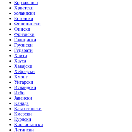
Корзиканец
Хрватски
холандски
Естонски
Филипински
Фински
Фризиски
Галициски
Грузиски
Гуџарати
Хаити
Хауса
Хавајски
Хебрејски
Хмонг
Унгарски
Исландски
Игбо
Јавански
Канада
Казахстански
Кмерски
Курдски
Киргистански
Латински