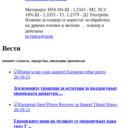
Материјал: HSS 6% Ш - 1,3343 - М2, ХСС
18% Ш - 1,3355 - Т1, 1,2379 - Д2 Употреба:
Ножеви за планер се користат за обработка
на дрвени плочки и мелеми ， планер и
дебелина
истрага
детали
Вести
нашите стапала, лидерства, иновации, производи
20-10-21
Зголемените трошоци за остатоци ја поддржуваат
европската арматура ...
20-10-21
Европските цени на челикот се опоравуваат како
увоз Т ...