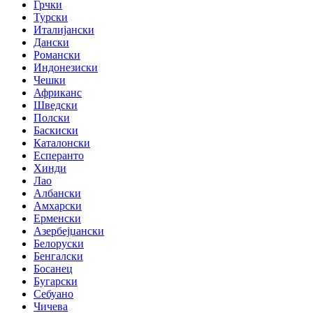
Грчки
Турски
Италијански
Дански
Романски
Индонезиски
Чешки
Африканс
Шведски
Полски
Баскиски
Каталонски
Есперанто
Хинди
Лао
Албански
Амхарски
Ерменски
Азербејџански
Белоруски
Бенгалски
Босанец
Бугарски
Себуано
Чичева