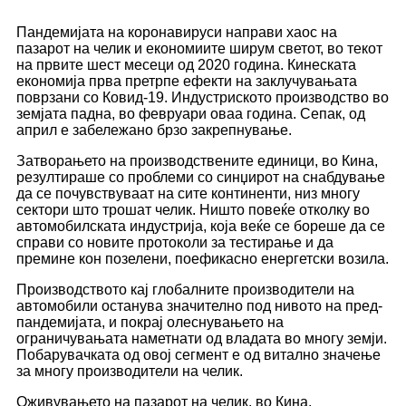
Пандемијата на коронавируси направи хаос на
пазарот на челик и економиите ширум светот, во текот
на првите шест месеци од 2020 година. Кинеската
економија прва претрпе ефекти на заклучувањата
поврзани со Ковид-19. Индустриското производство во
земјата падна, во февруари оваа година. Сепак, од
април е забележано брзо закрепнување.
Затворањето на производствените единици, во Кина,
резултираше со проблеми со синџирот на снабдување
да се почувствуваат на сите континенти, низ многу
сектори што трошат челик. Ништо повеќе отколку во
автомобилската индустрија, која веќе се бореше да се
справи со новите протоколи за тестирање и да
премине кон позелени, поефикасно енергетски возила.
Производството кај глобалните производители на
автомобили останува значително под нивото на пред-
пандемијата, и покрај олеснувањето на
ограничувањата наметнати од владата во многу земји.
Побарувачката од овој сегмент е од витално значење
за многу производители на челик.
Оживувањето на пазарот на челик, во Кина,