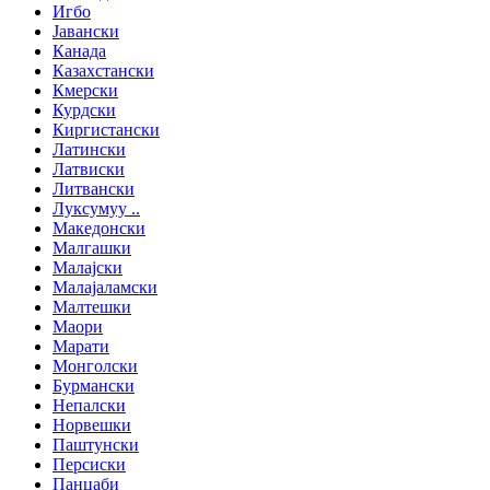
Игбо
Јавански
Канада
Казахстански
Кмерски
Курдски
Киргистански
Латински
Латвиски
Литвански
Луксумуу ..
Македонски
Малгашки
Малајски
Малајаламски
Малтешки
Маори
Марати
Монголски
Бурмански
Непалски
Норвешки
Паштунски
Персиски
Панџаби