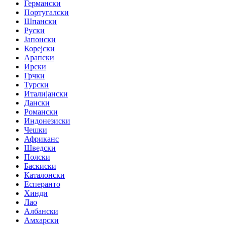
Германски
Португалски
Шпански
Руски
Јапонски
Корејски
Арапски
Ирски
Грчки
Турски
Италијански
Дански
Романски
Индонезиски
Чешки
Африканс
Шведски
Полски
Баскиски
Каталонски
Есперанто
Хинди
Лао
Албански
Амхарски