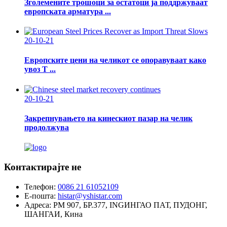
Зголемените трошоци за остатоци ја поддржуваат
европската арматура ...
20-10-21
Европските цени на челикот се опоравуваат како
увоз Т ...
20-10-21
Закрепнувањето на кинескиот пазар на челик
продолжува
Контактирајте не
Телефон:
0086 21 61052109
Е-пошта:
histar@yshistar.com
Адреса:
РМ 907, БР.377, INGИНГАО ПАТ, ПУДОНГ,
ШАНГАИ, Кина