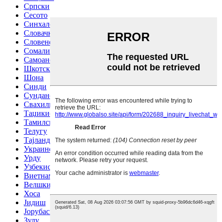
Српски
Сесото
Синхалски јазик
Словачки
Словенечки
Сомалиски
Самоански
Шкотски галски јазик
Шона
Синди
Сундански
Свахили
Таџикистански
Тамилски
Телугу
Тајландски
Украински
Урду
Узбекистански
Виетнамски
Велшки
Хоса
Јидиш
Јорубаски
Зулу