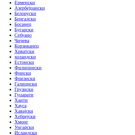
Ерменски
Азербејџански
Белоруски
Бенгалски
Босанец
Бугарски
Себуано
Чичева
Корзиканец
Хрватски
холандски
Естонски
Филипински
Фински
Фризиски
Галициски
Грузиски
Гуџарати
Хаити
Хауса
Хавајски
Хебрејски
Хмонг
Унгарски
Исландски