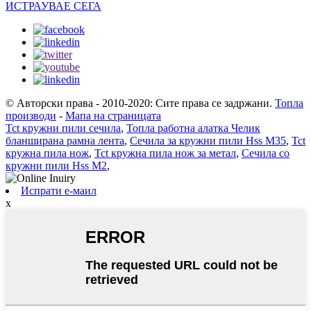
ИСТРАУВАЕ СЕГА
© Авторски права - 2010-2020: Сите права се задржани.
Топла
производи
-
Мапа на страницата
Tct кружни пили сечила
,
Топла работна алатка Челик
бланширана рамна лента
,
Сечила за кружни пили Hss M35
,
Tct
кружна пила нож
,
Tct кружна пила нож за метал
,
Сечила со
кружни пили Hss M2
,
Испрати е-маил
x