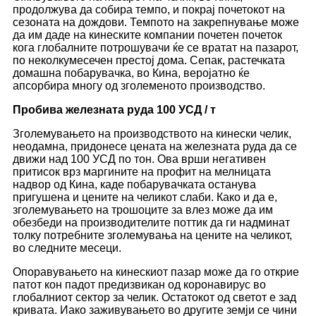
продолжува да собира темпо, и покрај почетокот на
сезоната на дождови. Темпото на закрепнување може
да им даде на кинеските компании почетен почеток
кога глобалните потрошувачи ќе се вратат на пазарот,
по неколкумесечен престој дома. Сепак, растечката
домашна побарувачка, во Кина, веројатно ќе
апсорбира многу од зголеменото производство.
Пробива железната руда 100 УСД / т
Зголемувањето на производството на кинески челик,
неодамна, придонесе цената на железната руда да се
движи над 100 УСД по тон. Ова врши негативен
притисок врз маргините на профит на мелницата
надвор од Кина, каде побарувачката останува
пригушена и цените на челикот слаби. Како и да е,
зголемувањето на трошоците за влез може да им
обезбеди на производителите поттик да ги надминат
толку потребните зголемувања на цените на челикот,
во следните месеци.
Опоравувањето на кинескиот пазар може да го открие
патот кон падот предизвикан од коронавирус во
глобалниот сектор за челик. Остатокот од светот е зад
кривата. Иако заживувањето во другите земји се чини